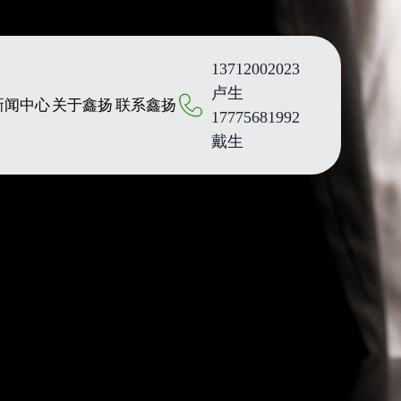
13712002023
卢生
新闻中心
关于鑫扬
联系鑫扬
17775681992
戴生