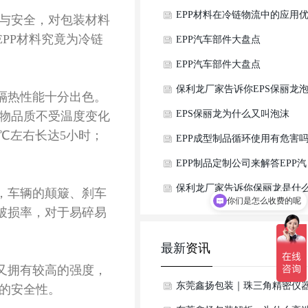
天花板
箱升数怎么选？
EPP材料在冷链物流中的应用
质与安全，对包装材料
EPP
材料究竟为冷链
势是什么？
EPP汽车部件大盘点
EPP汽车部件大盘点
保利龙厂家告诉你EPS保丽龙
隔热性能十分出色。
沫的特点有哪些
EPS保丽龙为什么又叫泡沫
物品质不受温度变化
0℃
左右长达
5
小时；
EPP成型制品循环使用有危害
EPP制品定制公司来解答EPP汽
车配件环保原材料可以定制吗
保利龙厂家告诉你保丽龙是什
，车辆的颠簸、刹车
你们是怎么收费的呢
破损率，对于易碎易
呢
最新
资讯
又拥有较高的强度，
东莞鑫扬包装｜珠三角精密仪
的安全性
。