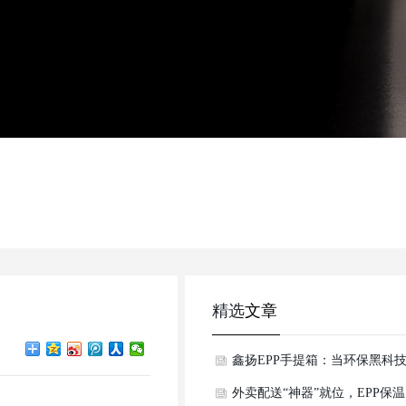
精选
文章
鑫扬EPP手提箱：当环保黑科
遇上出行美学，重新定义行李
外卖配送“神器”就位，EPP保温