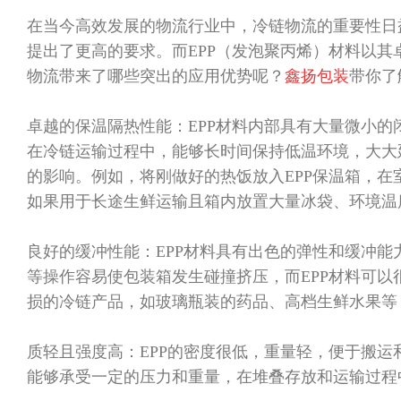
​在当今高效发展的物流行业中，冷链物流的重要性
提出了更高的要求。而
EPP
（发泡聚丙烯）材料以其
物流带来了哪些突出的应用优势呢？
鑫扬包装
带你了
卓越的保温隔热性能
：
EPP
材料内部具有大量微小的
在冷链运输过程中，能够长时间保持低温环境，大大
的影响。例如，将刚做好的热饭放入
EPP
保温箱，在
如果用于长途生鲜运输且箱内放置大量冰袋、环境温
良好的缓冲性能
：
EPP
材料具有出色的弹性和缓冲能
等操作容易使包装箱发生碰撞挤压，而
EPP
材料可以
损的冷链产品，如玻璃瓶装的药品、高档生鲜水果等
质轻且强度高
：
EPP
的密度很低，重量轻，便于搬运
能够承受一定的压力和重量，在堆叠存放和运输过程