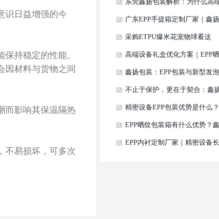
EPP防护箱定制厂家，专业EPP
东莞鑫扬包装解析：为什么高
意识日益增强的今
一体成型加工
设备周转包装优先选用EPP晒
广东EPP手提箱定制厂家｜鑫
箱体？
包装精密仪器便携EPP工具箱
采购ETPU爆米花宠物球看这
能保持稳定的性能。
站式开模生产
里！鑫扬包装一站式ETPU宠物
高端设备礼盒优化方案｜EPP
会因材料与货物之间
玩具定制解决方案
纹成型定制一体发泡包装详解
鑫扬包装：EPP包装与新型发
材料领域的创新力量
不止于保护，更在于契合：鑫
包装EPP深度定制服务
精密设备EPP包装优势是什么
潮而影响其保温隔热
定制选型与应用全解析
EPP晒纹包装箱有什么优势？
扬包装浅谈EPP晒纹成型定制
EPP内衬定制厂家｜精密设备
，不易损坏，可多次
点
途运输抵御低频震动损伤