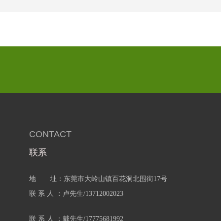
CONTACT
联系
地 址：东莞市大岭山镇百花洞北围街17号
联 系 人 ：卢先生/13712002023
联 系 人 ：戴先生/17775681992