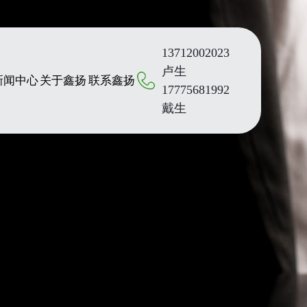
13712002023
卢生
新闻中心
关于鑫扬
联系鑫扬
17775681992
戴生