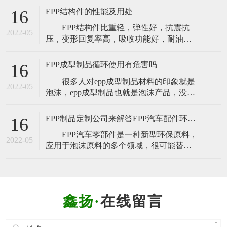
泡胶，台湾俗称发泡胶。EPS聚苯乙烯泡沫
EPP结构件的性能及用处
16
塑料是由聚苯乙烯(PS)和发泡剂在高温下形
EPP结构件比重轻，弹性好，抗震抗
成的一种材料，通常被称为“泡沫塑料”。加
2022-05
压，变形回复率高，吸收功能好，耐油，
热成型时，可根据不同发泡比例制作一次
耐酸，耐碱性，耐各种化学溶剂，不吸
性餐具、生鲜托盘、
水，绝缘，耐热(-40 ~ 130℃)，无毒无味，
EPP成型制品循环使用有危害吗
16
可100%回收利用，功能几乎不下降。是真
很多人对epp成型制品材料的印象就是
正的环保泡沫塑料。EPP结构部件珠粒可以
2022-05
泡沫，epp成型制品也就是泡沫产品，没觉
在成型机的模具中成型为各种形状的EPP结
得和普通的泡沫产品有什么区别，有人会
构部件。 EPP
问epp成型制品循环使用会不会有危害。
EPP制品定制公司来解答EPP汽车配件环保原材料可以定制吗
16
Epp成型制品材料虽然也是泡沫塑料，但它
EPP汽车零部件是一种新型环保原料，
是新型的泡沫塑料，我们从几个方面来比
2022-05
应用于泡沫原料的多个领域，很可能替代
较它和普通泡沫的区别。 1、同等密度
其他泡沫原料。其功能在应用安全和环境
下，epp成型制品材料的强度比
保护方面非常突出。诚然，目前的市场份
额不多，但它在各个行业的未来都很好。
EPP原料的优势远远高于其他泡沫原
在线留言
料，比如Epp汽车配件。EPP汽车配件弹性
好，抗打击能力强，在产品保护方面后