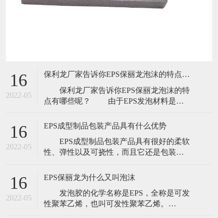
保利龙厂家告诉你EPS保丽龙泡沫的特点有哪些
16
保利龙厂家告诉你EPS保丽龙泡沫的特
2022-05
点有哪些呢？ 由于EPS发泡材料是一
种新型的环保包装、填充材料。它的优越
特性，越来越被人们认识，因此EPE珍珠棉
EPS成型制品包装产品具有什么优势
16
的使用将不断扩大和创新。特别是在包装
EPS成型制品包装产品具有很好的柔软
和其它工业用材方面，它比传统的用材性
2022-05
性、弹性以及可挠性，而且它还是包装领
能更好，成本更低，档次更高，美观大
域中环保材料的代表，并得到了十分广泛
方，效果更佳。另外它在农副产品包装用
的应用，到底EPS成型制品包装产品具有什
材
EPS保丽龙为什么又叫泡沫
16
么优势呢？ EEPS成型制品包装产品的
发泡胶的化学名称是EPS，全称是可发
材料是无毒、无味、无腐蚀性，具有良好
2022-05
性聚苯乙烯，也叫可发性聚苯乙烯。
的阻燃性能，耐高温、隔热、隔音、耐
mainland China俗称泡沫塑料，香港俗称发
磨、不易磨损。又由于它属于密闭泡孔