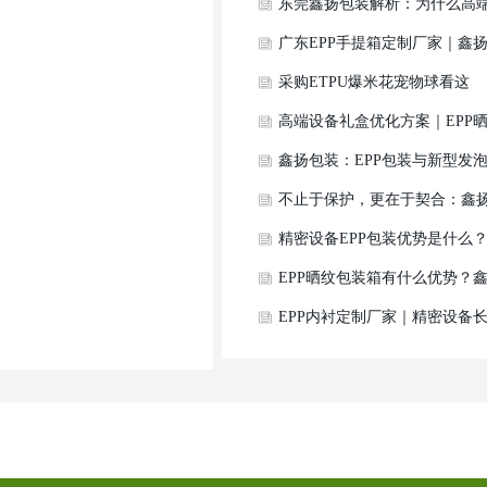
EPP防护箱定制厂家，专业EPP
东莞鑫扬包装解析：为什么高
一体成型加工
设备周转包装优先选用EPP晒
广东EPP手提箱定制厂家｜鑫
箱体？
包装精密仪器便携EPP工具箱
采购ETPU爆米花宠物球看这
站式开模生产
里！鑫扬包装一站式ETPU宠物
高端设备礼盒优化方案｜EPP
玩具定制解决方案
纹成型定制一体发泡包装详解
鑫扬包装：EPP包装与新型发
材料领域的创新力量
不止于保护，更在于契合：鑫
包装EPP深度定制服务
精密设备EPP包装优势是什么
定制选型与应用全解析
EPP晒纹包装箱有什么优势？
扬包装浅谈EPP晒纹成型定制
EPP内衬定制厂家｜精密设备
点
途运输抵御低频震动损伤