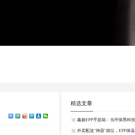
精选
文章
鑫扬EPP手提箱：当环保黑科
遇上出行美学，重新定义行李
外卖配送“神器”就位，EPP保温