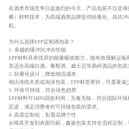
​在酒类市场竞争日益激烈的今天，产品包装不仅是
烯）材料技术
，为高端酒类品牌提供轻量化、高抗冲
机。
为什么选择
EPP
定制酒包装？
1.
卓越的缓冲抗冲击性能
EPP
材料具有优异的能量吸收能力，能有效缓解运输
其适合高端白酒、葡萄酒、威士忌等易碎酒品的包装
2.
轻量化设计，降低物流成本
相比传统木质或泡沫包装，
EPP
材质更轻，可显著减
3.
环保可持续，符合绿色趋势
EPP
材料可
回收利用，无毒无味，符合国际环保
100%
足迹，满足消费者对可持续包装的需求。
4.
高度定制化，彰显品牌个性
从模具开发到表面印刷，鑫扬包装支持
全流程定制
，