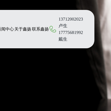
13712002023
卢生
新闻中心
关于鑫扬
联系鑫扬
17775681992
戴生