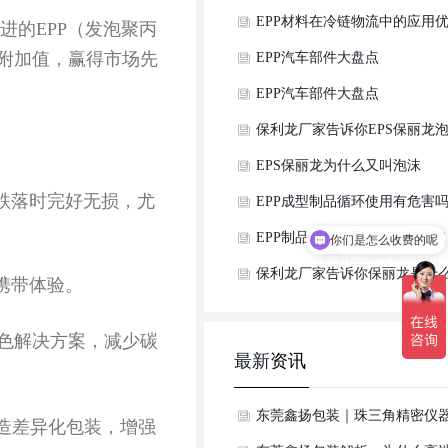
天花板
箱升数怎么选？
EPP材料在冷链物流中的应用
进的
EPP
（发泡聚丙
附加值，赢得市场先
势是什么？
EPP汽车部件大盘点
EPP汽车部件大盘点
保利龙厂家告诉你EPS保丽龙
沫的特点有哪些
EPS保丽龙为什么又叫泡沫
跌落时完好无损，尤
EPP成型制品循环使用有危害
你们是怎么收费的呢
EPP制品定制公司来解答EPP汽
现在有优惠活动吗
车配件环保原材料可以定制吗
保利龙厂家告诉你保丽龙是什
携带体验。
呢
色解决方案，减少碳
最新
资讯
东莞鑫扬包装｜珠三角精密仪
造差异化包装，增强