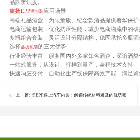
品牌辨识度。
鑫扬
EPP
应用场景
酒包装
高端礼品酒盒
：为限量版、纪念款酒品提供奢华保护
电商运输包装
：优化抗压性能，减少电商物流中的破
多瓶组合套装
：灵活设计分隔结构，稳固承托多瓶酒
选择
的三大优势
鑫扬包装
行业经验丰富
：服务国内外多家知名酒企，深谙酒类
一站式服务
：从设计、打样到量产，全程技术支持。
快速响应交付
：自动化生产线保障高效产能，满足紧
上一篇:
当EPP遇上汽车内饰：解锁传统材料难及的优势密
码