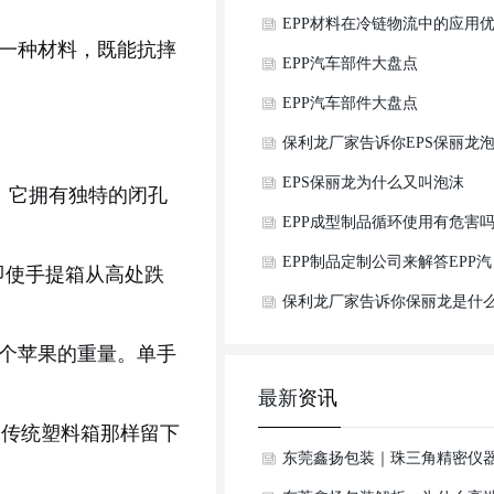
天花板
箱升数怎么选？
EPP材料在冷链物流中的应用
一种材料，既能抗摔
势是什么？
EPP汽车部件大盘点
EPP汽车部件大盘点
保利龙厂家告诉你EPS保丽龙
沫的特点有哪些
EPS保丽龙为什么又叫泡沫
制成。它拥有独特的闭孔
EPP成型制品循环使用有危害
EPP制品定制公司来解答EPP汽
即使手提箱从高处跌
车配件环保原材料可以定制吗
保利龙厂家告诉你保丽龙是什
呢
3个苹果的重量。单手
最新
资讯
像传统塑料箱那样留下
东莞鑫扬包装｜珠三角精密仪