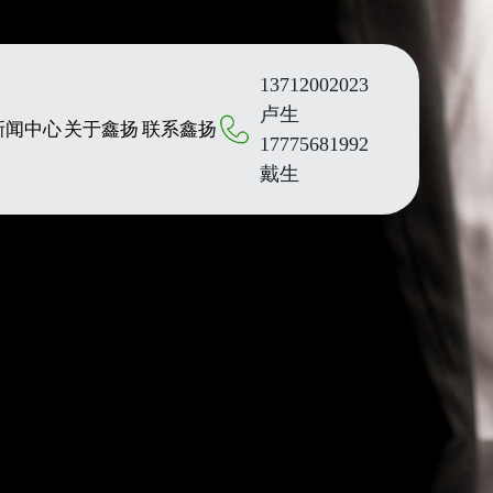
13712002023
卢生
新闻中心
关于鑫扬
联系鑫扬
17775681992
戴生