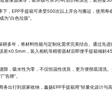
短途保温保冷，装冰镇可乐3小时后仍有凉意，装热食3
率下，EPP手提箱可承受500次以上开合与搬运，使用寿命
成为“白色垃圾”。
域深耕多年，将材料性能与定制化需求完美结合。通过先进
差≤0.5mm，装入相机等精密器材后即便手提箱倾斜4
缝隙，吸水性为零，不仅恒温性优良，更方便彻底清洗。还
广告牌”。
商务出行到居家收纳，鑫扬EPP手提箱用“轻量化设计与