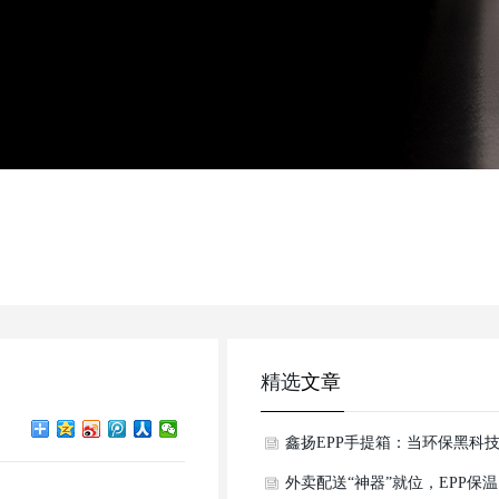
精选
文章
鑫扬EPP手提箱：当环保黑科
遇上出行美学，重新定义行李
外卖配送“神器”就位，EPP保温