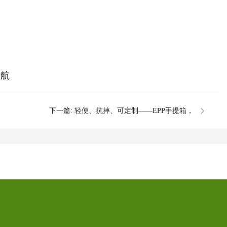
护航
下一篇:
轻便、抗摔、可定制——EPP手提箱，
鑫扬从模具到量产一站式交付