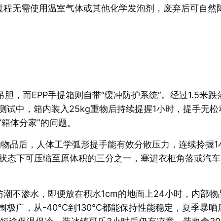
生产过程无需使用温室气体或其他化学发泡剂，废弃后可自然
。
胆，而EPP手提箱则自带“缓冲防护系统”。经过1.5米跌
试中，箱内装入25kg重物后持续提握1小时，提手无
箱体分家”的问题。
10kg物品后，人体工学弧形提手能有效分散压力，连续拎握
箱状态下可压缩至原体积的三分之一，塞进衣柜角落或汽
它防潮不渗水，即便放在积水1cm的地面上24小时，内部
极广，从-40℃到130℃都能保持性能稳定，夏季暴晒