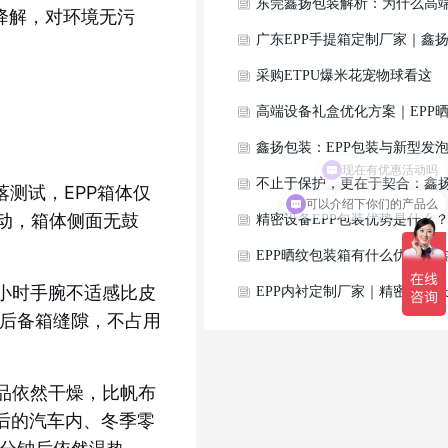
EPP防护箱定制厂家，专业EPP
东莞鑫扬包装解析：为什么高
降解，对环境无污
一体成型加工
设备周转包装优先选用EPP晒
广东EPP手提箱定制厂家｜鑫
箱体？
包装精密仪器便携EPP工具箱
采购ETPU爆米花宠物球看这
站式开模生产
里！鑫扬包装一站式ETPU宠物
高端设备礼盒优化方案｜EPP
玩具定制解决方案
纹成型定制一体发泡包装详解
鑫扬包装：EPP包装与新型发
材料领域的创新力量
不止于保护，更在于契合：鑫
落测试，EPP箱体仅
可以介绍下你们的产品么
松动，箱体侧面无鼓
包装EPP深度定制服务
精密设备EPP包装优势是什么
定制选型与应用全解析
EPP晒纹包装箱有什么优势？
1小时手腕不适感比皮
扬包装浅谈EPP晒纹成型定制
EPP内衬定制厂家｜精密设备
车后备箱缝隙，不占用
点
途运输抵御低频震动损伤
物品依然干燥，比帆布
后的汽车内、冬季零